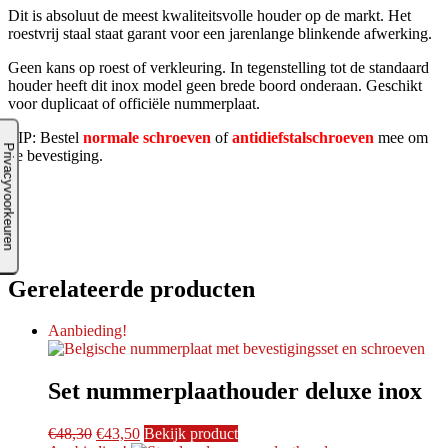
Dit is absoluut de meest kwaliteitsvolle houder op de markt. Het
roestvrij staal staat garant voor een jarenlange blinkende afwerking.
Geen kans op roest of verkleuring. In tegenstelling tot de standaard
houder heeft dit inox model geen brede boord onderaan. Geschikt
voor duplicaat of officiële nummerplaat.
TIP: Bestel
normale schroeven
of
antidiefstalschroeven
mee om
de bevestiging.
Gerelateerde producten
Aanbieding!
Set nummerplaathouder deluxe inox
Oorspronkelijke
Huidige
€
48,30
€
43,50
Bekijk product