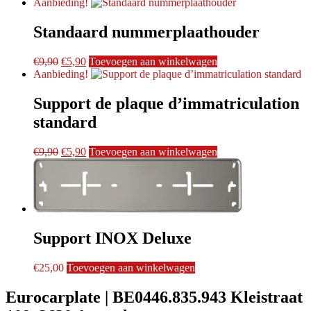
prijs
prijs
Aanbieding!
was:
is:
€48,30.
€43,50.
Standaard nummerplaathouder
Oorspronkelijke
Huidige
€
9,90
€
5,90
Toevoegen aan winkelwagen
prijs
prijs
Aanbieding!
was:
is:
€9,90.
€5,90.
Support de plaque d’immatriculation
standard
Oorspronkelijke
Huidige
€
9,90
€
5,90
Toevoegen aan winkelwagen
prijs
prijs
was:
is:
€9,90.
€5,90.
Support INOX Deluxe
€
25,00
Toevoegen aan winkelwagen
Eurocarplate | BE0446.835.943 Kleistraat